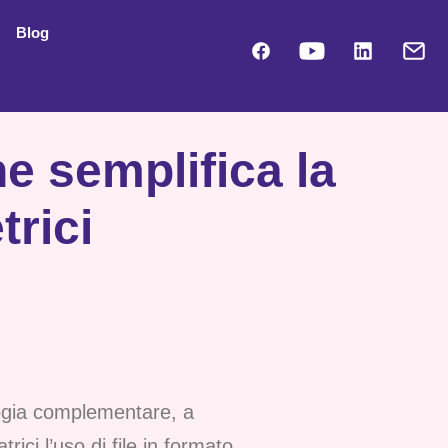
Blog
e semplifica la
trici
ologia complementare, a
ci l’uso di file in formato