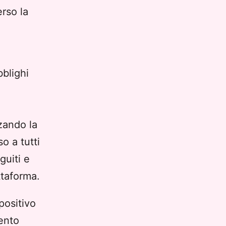
erso la
i
bblighi
zando la
o a tutti
guiti e
ttaforma.
positivo
ento