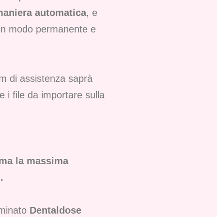
 maniera automatica
, e
rà in modo permanente e
am di assistenza saprà
i file da importare sulla
forma la massima
.
ominato
Dentaldose