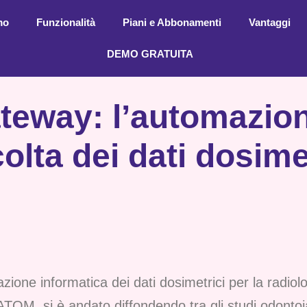
mo
Funzionalità
Piani e Abbonamenti
Vantaggi
DEMO GRATUITA
eway: l’automazion
olta dei dati dosime
trazione informatica dei dati dosimetrici per la radi
M, si è andato diffondendo tra gli studi odontoiatri